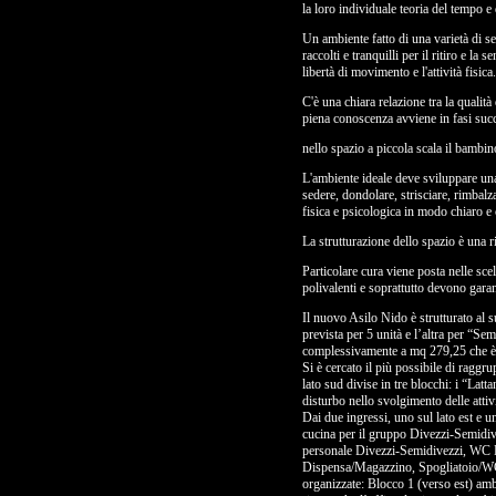
la loro individuale teoria del tempo e
Un ambiente fatto di una varietà di se
raccolti e tranquilli per il ritiro e la
libertà di movimento e l'attività fisica.
C'è una chiara relazione tra la qualit
piena conoscenza avviene in fasi succ
nello spazio a piccola scala il bambi
L'ambiente ideale deve sviluppare una 
sedere, dondolare, strisciare, rimbalza
fisica e psicologica in modo chiaro e
La strutturazione dello spazio è una r
Particolare cura viene posta nelle sce
polivalenti e soprattutto devono garan
Il nuovo Asilo Nido è strutturato al s
prevista per 5 unità e l’altra per “Se
complessivamente a mq 279,25 che è 
Si è cercato il più possibile di raggr
lato sud divise in tre blocchi: i “Latt
disturbo nello svolgimento delle attiv
Dai due ingressi, uno sul lato est e u
cucina per il gruppo Divezzi-Semidive
personale Divezzi-Semidivezzi, WC Dis
Dispensa/Magazzino, Spogliatoio/WC P
organizzate: Blocco 1 (verso est) ambi