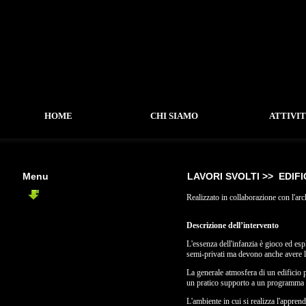
HOME
CHI SIAMO
ATTIVI
Menu
LAVORI SVOLTI >>
EDIFI
EDIFICI PUBBLICI
Realizzato in collaborazione con l'arc
-
Asilo Nido Nepi
-
Palasport Aquila
Descrizione dell’intervento
L'essenza dell'infanzia è gioco ed esp
semi-privati ma devono anche avere l
La generale atmosfera di un edificio p
un pratico supporto a un programma di
L'ambiente in cui si realizza l'appren