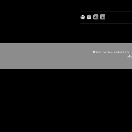
Roberto Fortuna - Via Garibaldi G
adm