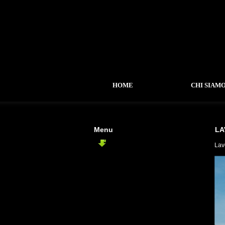
HOME
CHI SIAM
Menu
LA
EDIFICI PUBBLICI
Lav
-
Asilo Nido Nepi
-
Palasport Aquila