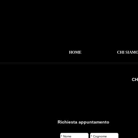
HOME
CHI SIAM
CH
-
CHI SIAMO
-
STUDIO
-
ROBERTO FORTUNA
-
EDOARDO A. FORTUNA
Richiesta appuntamento