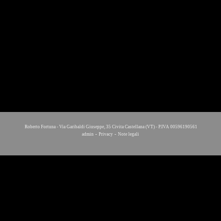
Roberto Fortuna - Via Garibaldi Giuseppe, 35 Civita Castellana (VT) - P.IVA 00596190561
-
-
admin
Privacy
Note legali