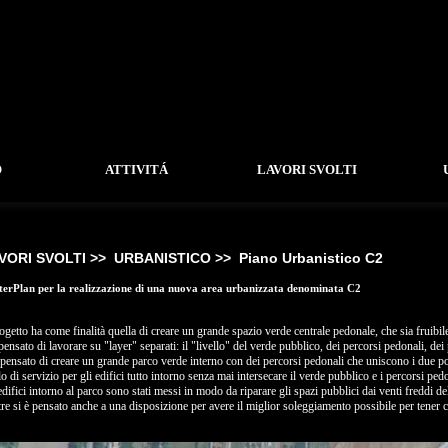
O
ATTIVITÁ
LAVORI SVOLTI
VORI SVOLTI >>
URBANISTICO >>
Piano Urbanistico C2
erPlan per la realizzazione di una nuova area urbanizzata denominata C2
rogetto ha come finalità quella di creare un grande spazio verde centrale pedonale, che sia fruibile
 pensato di lavorare su "layer" separati: il "livello" del verde pubblico, dei percorsi pedonali, dei 
 pensato di creare un grande parco verde interno con dei percorsi pedonali che uniscono i due po
lo di servizio per gli edifici tutto intorno senza mai intersecare il verde pubblico e i percorsi pedo
edifici intorno al parco sono stati messi in modo da riparare gli spazi pubblici dai venti freddi d
tre si è pensato anche a una disposizione per avere il miglior soleggiamento possibile per tener cur