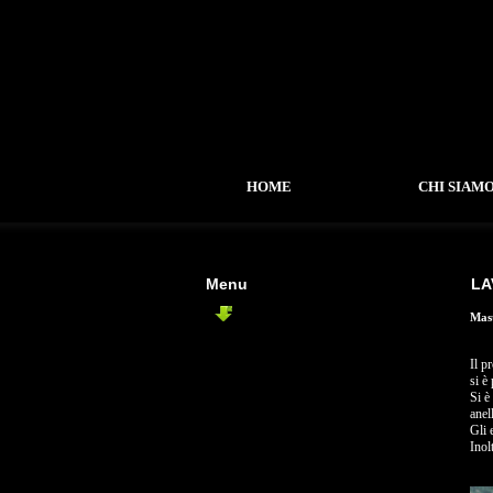
HOME
CHI SIAM
Menu
LA
URBANISTICO
Mast
-
Ex Fabbrica Vincenti
-
Piano Urbanistico C2
Il p
si è
-
PEEP Civita Castellana
Si è
anel
Gli 
Inol