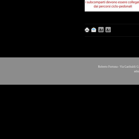
Roberto Fortuna - Via Garibaldi G
adm