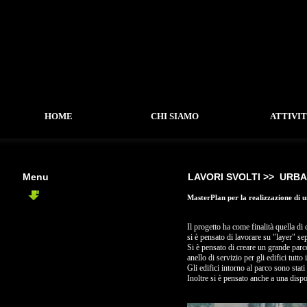
HOME
CHI SIAMO
ATTIVI
Menu
LAVORI SVOLTI >>
URBA
URBANISTICO
MasterPlan per la realizzazione di
-
Ex Fabbrica Vincenti
-
Piano Urbanistico C2
Il progetto ha come finalità quella di
si è pensato di lavorare su "layer" sep
-
PEEP Civita Castellana
Si è pensato di creare un grande parc
anello di servizio per gli edifici tutt
Gli edifici intorno al parco sono stat
Inoltre si è pensato anche a una dispo