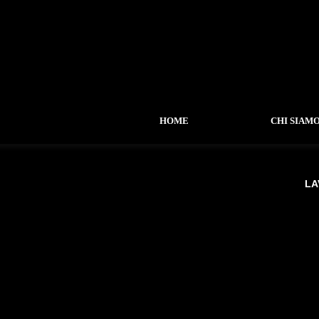
HOME
CHI SIAM
LA
-
LAVORI SVOLTI
-
RESIDENZIALE
-
COMMERCIALE
-
RESTAURO
---
Palazzo Comunale C. Castellana
---
Ex Ospedaletto Nepi
-
URBANO
-
URBANISTICO