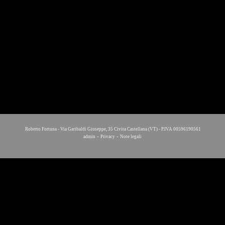
Roberto Fortuna - Via Garibaldi Giuseppe, 35 Civita Castellana (VT) - P.IVA 00596190561
-
-
admin
Privacy
Note legali