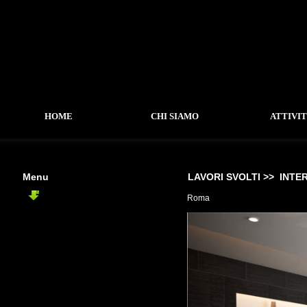
HOME
CHI SIAMO
ATTIVI
Menu
LAVORI SVOLTI >>
INTER
INTERNI
Roma
-
Loft Arezzo
-
Interno Roma
-
Interno Civita Castellana
-
Ambulatorio Veterinario