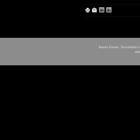
Roberto Fortuna - Via Garibaldi G
adm