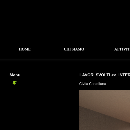
HOME
CHI SIAMO
ATTIVI
Menu
LAVORI SVOLTI >>
INTER
INTERNI
Civita Castellana
-
Loft Arezzo
-
Interno Roma
-
Interno Civita Castellana
-
Ambulatorio Veterinario